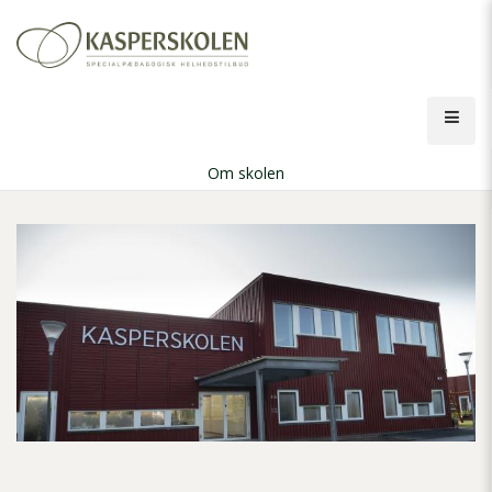
Gå
til
hovedindhold
Åbn
men
Om skolen
Brødkrumme