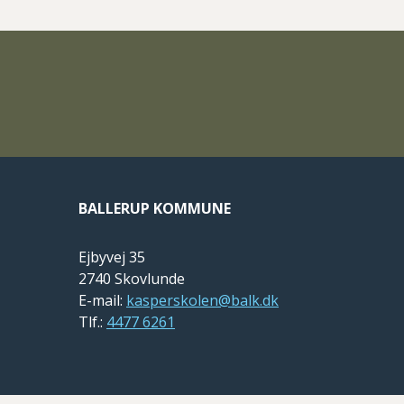
BALLERUP KOMMUNE
Ejbyvej 35
2740 Skovlunde
E-mail:
kasperskolen@balk.dk
Tlf.:
4477 6261