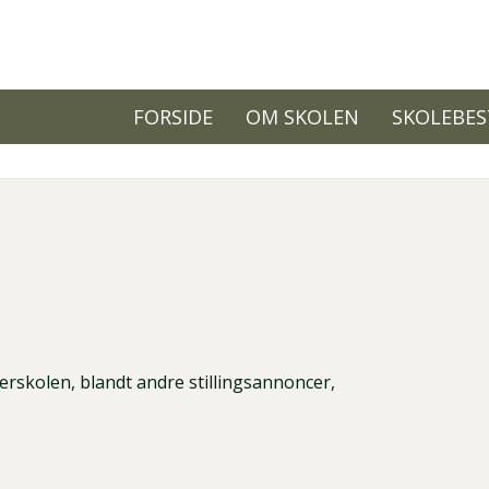
FORSIDE
OM SKOLEN
SKOLEBES
Primær
navigation
perskolen, blandt andre stillingsannoncer,